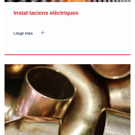
Instal·lacions elèctriques
Llegir més