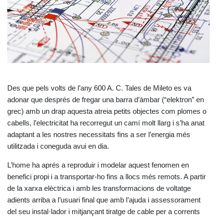
Des que pels volts de l’any 600 A. C. Tales de Mileto es va
adonar que després de fregar una barra d’àmbar (“elektron” en
grec) amb un drap aquesta atreia petits objectes com plomes o
cabells, l’electricitat ha recorregut un camí molt llarg i s’ha anat
adaptant a les nostres necessitats fins a ser l’energia més
utilitzada i coneguda avui en dia.
L’home ha aprés a reproduir i modelar aquest fenomen en
benefici propi i a transportar-ho fins a llocs més remots. A partir
de la xarxa elèctrica i amb les transformacions de voltatge
adients arriba a l’usuari final que amb l’ajuda i assessorament
del seu instal·lador i mitjançant tiratge de cable per a corrents