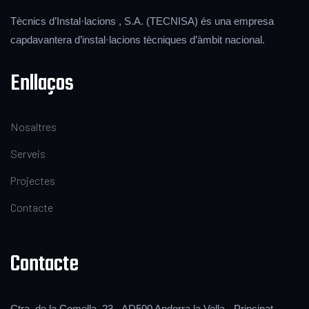
Tècnics d’Instal·lacions , S.A. (TECNISA) és una empresa
capdavantera d’instal·lacions tècniques d’àmbit nacional.
Enllaços
Nosaltres
Serveis
Projectes
Contacte
Contacte
Ctra. de la Comella, 23 - AD500 Andorra la Vella - Principat